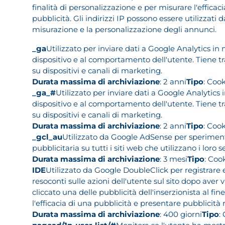
finalità di personalizzazione e per misurare l'efficaci
pubblicità. Gli indirizzi IP possono essere utilizzati d
misurazione e la personalizzazione degli annunci.
_ga
Utilizzato per inviare dati a Google Analytics in 
dispositivo e al comportamento dell'utente. Tiene tr
su dispositivi e canali di marketing.
Durata massima di archiviazione
: 2 anni
Tipo
: Coo
_ga_#
Utilizzato per inviare dati a Google Analytics 
dispositivo e al comportamento dell'utente. Tiene tr
su dispositivi e canali di marketing.
Durata massima di archiviazione
: 2 anni
Tipo
: Coo
_gcl_au
Utilizzato da Google AdSense per sperimenta
pubblicitaria su tutti i siti web che utilizzano i loro se
Durata massima di archiviazione
: 3 mesi
Tipo
: Coo
IDE
Utilizzato da Google DoubleClick per registrare 
resoconti sulle azioni dell'utente sul sito dopo aver v
cliccato una delle pubblicità dell'inserzionista al fin
l'efficacia di una pubblicità e presentare pubblicità 
Durata massima di archiviazione
: 400 giorni
Tipo
: