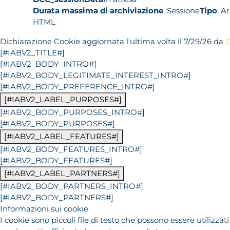
Durata massima di archiviazione
: Sessione
Tipo
: A
HTML
Dichiarazione Cookie aggiornata l'ultima volta il 7/29/26 da
C
[#IABV2_TITLE#]
[#IABV2_BODY_INTRO#]
[#IABV2_BODY_LEGITIMATE_INTEREST_INTRO#]
[#IABV2_BODY_PREFERENCE_INTRO#]
[#IABV2_LABEL_PURPOSES#]
[#IABV2_BODY_PURPOSES_INTRO#]
[#IABV2_BODY_PURPOSES#]
[#IABV2_LABEL_FEATURES#]
[#IABV2_BODY_FEATURES_INTRO#]
[#IABV2_BODY_FEATURES#]
[#IABV2_LABEL_PARTNERS#]
[#IABV2_BODY_PARTNERS_INTRO#]
[#IABV2_BODY_PARTNERS#]
Informazioni sui cookie
I cookie sono piccoli file di testo che possono essere utilizzati