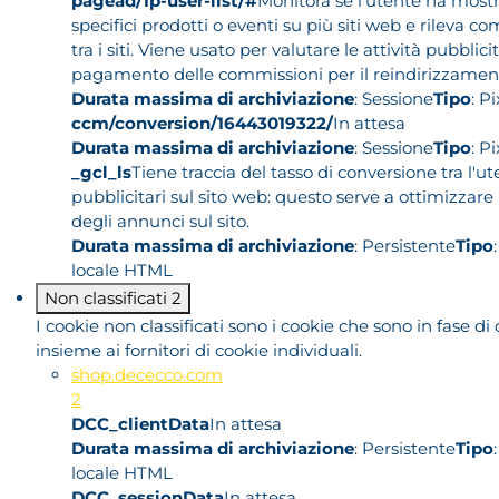
pagead/1p-user-list/#
Monitora se l'utente ha mostr
specifici prodotti o eventi su più siti web e rileva c
tra i siti. Viene usato per valutare le attività pubblicita
pagamento delle commissioni per il reindirizzamento 
Durata massima di archiviazione
: Sessione
Tipo
: P
ccm/conversion/16443019322/
In attesa
Durata massima di archiviazione
: Sessione
Tipo
: P
_gcl_ls
Tiene traccia del tasso di conversione tra l'u
pubblicitari sul sito web: questo serve a ottimizzare
degli annunci sul sito.
Durata massima di archiviazione
: Persistente
Tipo
locale HTML
Non classificati
2
I cookie non classificati sono i cookie che sono in fase di 
insieme ai fornitori di cookie individuali.
shop.dececco.com
2
DCC_clientData
In attesa
Durata massima di archiviazione
: Persistente
Tipo
locale HTML
DCC_sessionData
In attesa