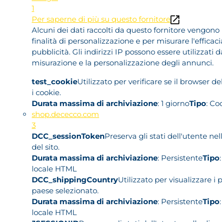
1
Per saperne di più su questo fornitore
Alcuni dei dati raccolti da questo fornitore vengono u
finalità di personalizzazione e per misurare l'efficaci
pubblicità. Gli indirizzi IP possono essere utilizzati d
misurazione e la personalizzazione degli annunci.
test_cookie
Utilizzato per verificare se il browser d
i cookie.
Durata massima di archiviazione
: 1 giorno
Tipo
: Co
shop.dececco.com
3
DCC_sessionToken
Preserva gli stati dell'utente ne
del sito.
Durata massima di archiviazione
: Persistente
Tipo
locale HTML
DCC_shippingCountry
Utilizzato per visualizzare i p
paese selezionato.
Durata massima di archiviazione
: Persistente
Tipo
locale HTML