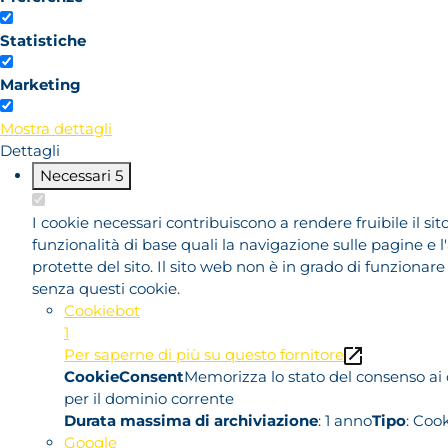
Statistiche
Marketing
Mostra dettagli
Dettagli
Necessari
5
I cookie necessari contribuiscono a rendere fruibile il si
funzionalità di base quali la navigazione sulle pagine e l
protette del sito. Il sito web non è in grado di funziona
senza questi cookie.
Cookiebot
1
Per saperne di più su questo fornitore
CookieConsent
Memorizza lo stato del consenso ai 
per il dominio corrente
Durata massima di archiviazione
: 1 anno
Tipo
: Coo
Google