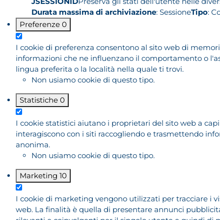
JSESSIONID
Preserva gli stati dell'utente nelle dive
Durata massima di archiviazione
: Sessione
Tipo
: C
Preferenze
0
I cookie di preferenza consentono al sito web di memor
informazioni che ne influenzano il comportamento o l'asp
lingua preferita o la località nella quale ti trovi.
Non usiamo cookie di questo tipo.
Statistiche
0
I cookie statistici aiutano i proprietari del sito web a capi
interagiscono con i siti raccogliendo e trasmettendo inf
anonima.
Non usiamo cookie di questo tipo.
Marketing
10
I cookie di marketing vengono utilizzati per tracciare i visi
web. La finalità è quella di presentare annunci pubblicit