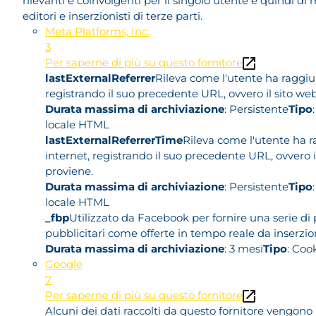
rilevanti e coinvolgenti per il singolo utente e quindi di
editori e inserzionisti di terze parti.
Meta Platforms, Inc.
3
Per saperne di più su questo fornitore
lastExternalReferrer
Rileva come l'utente ha raggiunt
registrando il suo precedente URL, ovvero il sito we
Durata massima di archiviazione
: Persistente
Tipo
locale HTML
lastExternalReferrerTime
Rileva come l'utente ha ra
internet, registrando il suo precedente URL, ovvero i
proviene.
Durata massima di archiviazione
: Persistente
Tipo
locale HTML
_fbp
Utilizzato da Facebook per fornire una serie di 
pubblicitari come offerte in tempo reale da inserzioni
Durata massima di archiviazione
: 3 mesi
Tipo
: Coo
Google
7
Per saperne di più su questo fornitore
Alcuni dei dati raccolti da questo fornitore vengono u