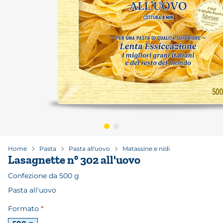
Home
Pasta
Pasta all'uovo
Matassine e nidi
Lasagnette n° 302 all'uovo
Confezione da 500 g
Pasta all'uovo
Formato
Formati disponibili