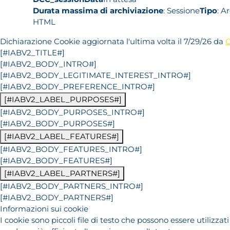
Durata massima di archiviazione
: Sessione
Tipo
: A
HTML
Dichiarazione Cookie aggiornata l'ultima volta il 7/29/26 da
C
[#IABV2_TITLE#]
[#IABV2_BODY_INTRO#]
[#IABV2_BODY_LEGITIMATE_INTEREST_INTRO#]
[#IABV2_BODY_PREFERENCE_INTRO#]
[#IABV2_LABEL_PURPOSES#]
[#IABV2_BODY_PURPOSES_INTRO#]
[#IABV2_BODY_PURPOSES#]
[#IABV2_LABEL_FEATURES#]
[#IABV2_BODY_FEATURES_INTRO#]
[#IABV2_BODY_FEATURES#]
[#IABV2_LABEL_PARTNERS#]
[#IABV2_BODY_PARTNERS_INTRO#]
[#IABV2_BODY_PARTNERS#]
Informazioni sui cookie
I cookie sono piccoli file di testo che possono essere utilizzati