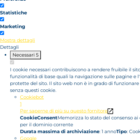
Statistiche
Marketing
Mostra dettagli
Dettagli
Necessari
5
I cookie necessari contribuiscono a rendere fruibile il si
funzionalità di base quali la navigazione sulle pagine e l
protette del sito. Il sito web non è in grado di funziona
senza questi cookie.
Cookiebot
1
Per saperne di più su questo fornitore
CookieConsent
Memorizza lo stato del consenso ai 
per il dominio corrente
Durata massima di archiviazione
: 1 anno
Tipo
: Coo
Google