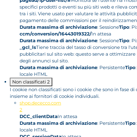
pagead/1p-user-list/#
Monitora se l'utente ha mostr
specifici prodotti o eventi su più siti web e rileva c
tra i siti. Viene usato per valutare le attività pubblicita
pagamento delle commissioni per il reindirizzamento 
Durata massima di archiviazione
: Sessione
Tipo
: P
ccm/conversion/16443019322/
In attesa
Durata massima di archiviazione
: Sessione
Tipo
: P
_gcl_ls
Tiene traccia del tasso di conversione tra l'u
pubblicitari sul sito web: questo serve a ottimizzare
degli annunci sul sito.
Durata massima di archiviazione
: Persistente
Tipo
locale HTML
Non classificati
2
I cookie non classificati sono i cookie che sono in fase di 
insieme ai fornitori di cookie individuali.
shop.dececco.com
2
DCC_clientData
In attesa
Durata massima di archiviazione
: Persistente
Tipo
locale HTML
DCC_sessionData
In attesa