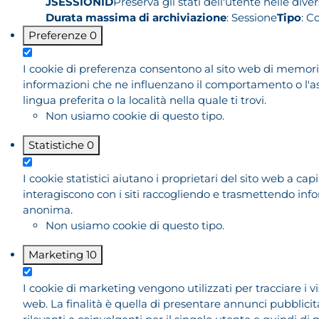
JSESSIONID
Preserva gli stati dell'utente nelle dive
Durata massima di archiviazione
: Sessione
Tipo
: C
Preferenze
0
I cookie di preferenza consentono al sito web di memor
informazioni che ne influenzano il comportamento o l'asp
lingua preferita o la località nella quale ti trovi.
Non usiamo cookie di questo tipo.
Statistiche
0
I cookie statistici aiutano i proprietari del sito web a capi
interagiscono con i siti raccogliendo e trasmettendo inf
anonima.
Non usiamo cookie di questo tipo.
Marketing
10
I cookie di marketing vengono utilizzati per tracciare i visi
web. La finalità è quella di presentare annunci pubblicit