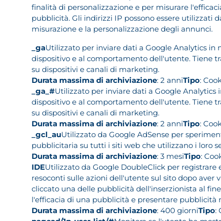
finalità di personalizzazione e per misurare l'efficaci
pubblicità. Gli indirizzi IP possono essere utilizzati d
misurazione e la personalizzazione degli annunci.
_ga
Utilizzato per inviare dati a Google Analytics in 
dispositivo e al comportamento dell'utente. Tiene tr
su dispositivi e canali di marketing.
Durata massima di archiviazione
: 2 anni
Tipo
: Coo
_ga_#
Utilizzato per inviare dati a Google Analytics 
dispositivo e al comportamento dell'utente. Tiene tr
su dispositivi e canali di marketing.
Durata massima di archiviazione
: 2 anni
Tipo
: Coo
_gcl_au
Utilizzato da Google AdSense per sperimenta
pubblicitaria su tutti i siti web che utilizzano i loro se
Durata massima di archiviazione
: 3 mesi
Tipo
: Coo
IDE
Utilizzato da Google DoubleClick per registrare 
resoconti sulle azioni dell'utente sul sito dopo aver v
cliccato una delle pubblicità dell'inserzionista al fin
l'efficacia di una pubblicità e presentare pubblicità 
Durata massima di archiviazione
: 400 giorni
Tipo
: