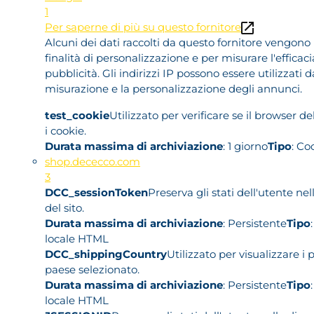
1
Per saperne di più su questo fornitore
Alcuni dei dati raccolti da questo fornitore vengono u
finalità di personalizzazione e per misurare l'efficaci
pubblicità. Gli indirizzi IP possono essere utilizzati d
misurazione e la personalizzazione degli annunci.
test_cookie
Utilizzato per verificare se il browser d
i cookie.
Durata massima di archiviazione
: 1 giorno
Tipo
: Co
shop.dececco.com
3
DCC_sessionToken
Preserva gli stati dell'utente ne
del sito.
Durata massima di archiviazione
: Persistente
Tipo
locale HTML
DCC_shippingCountry
Utilizzato per visualizzare i p
paese selezionato.
Durata massima di archiviazione
: Persistente
Tipo
locale HTML