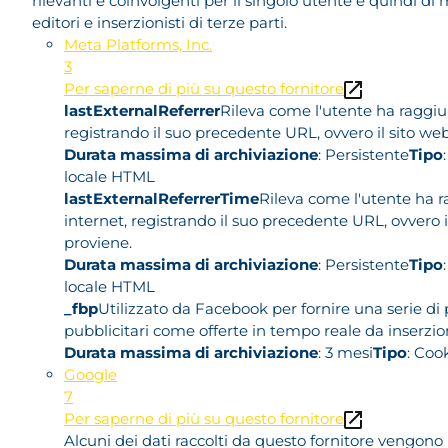
rilevanti e coinvolgenti per il singolo utente e quindi di
editori e inserzionisti di terze parti.
Meta Platforms, Inc.
3
Per saperne di più su questo fornitore
lastExternalReferrer
Rileva come l'utente ha raggiunt
registrando il suo precedente URL, ovvero il sito we
Durata massima di archiviazione
: Persistente
Tipo
locale HTML
lastExternalReferrerTime
Rileva come l'utente ha ra
internet, registrando il suo precedente URL, ovvero i
proviene.
Durata massima di archiviazione
: Persistente
Tipo
locale HTML
_fbp
Utilizzato da Facebook per fornire una serie di 
pubblicitari come offerte in tempo reale da inserzioni
Durata massima di archiviazione
: 3 mesi
Tipo
: Coo
Google
7
Per saperne di più su questo fornitore
Alcuni dei dati raccolti da questo fornitore vengono u